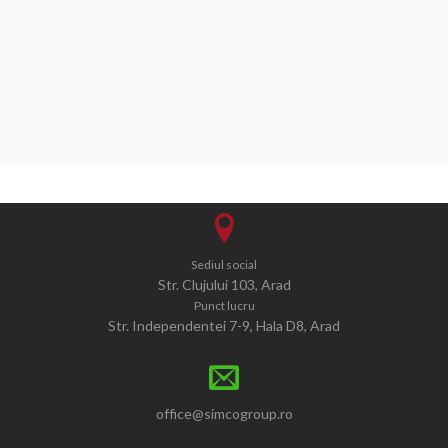
Sediul social
Str. Clujului 103, Arad
Punct lucru
Str. Independentei 7-9, Hala D8, Arad
office@simcogroup.ro