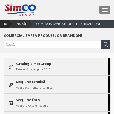
TOG
Noutăți
COMERCIALIZAREA PRODUSELOR BRANDONI
COMERCIALIZAREA PRODUSELOR BRANDONI
Căutare:
Catalog SimcoGroup
Descarcă catalog pe 2016
Secțiune tehnică
Vezi documentația tehnică
Secțiune foto
Vezi proiectele noastre