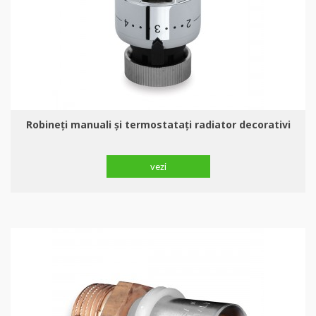
Robineți manuali şi termostatați radiator decorativi
vezi