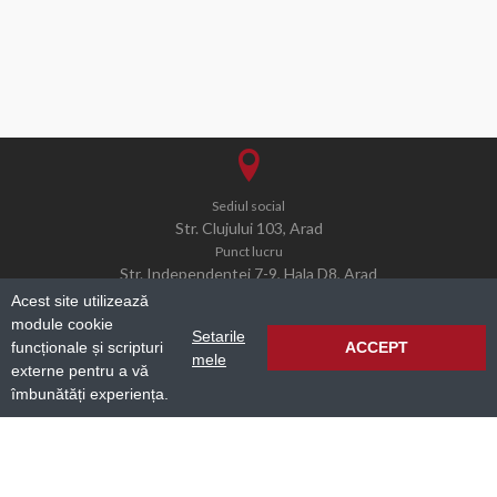
Sediul social
Str. Clujului 103, Arad
Punct lucru
Str. Independentei 7-9, Hala D8, Arad
Acest site utilizează
module cookie
Setarile
funcționale și scripturi
ACCEPT
mele
externe pentru a vă
office@simcogroup.ro
îmbunătăți experiența.
0040 732 007 367