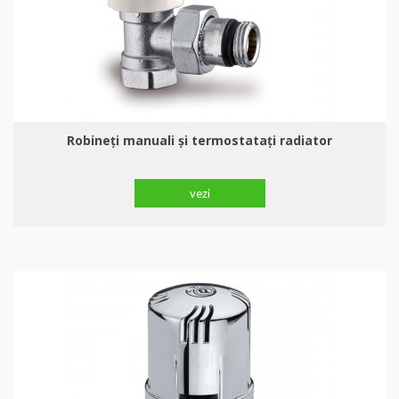
Robineți manuali şi termostatați radiator
vezi