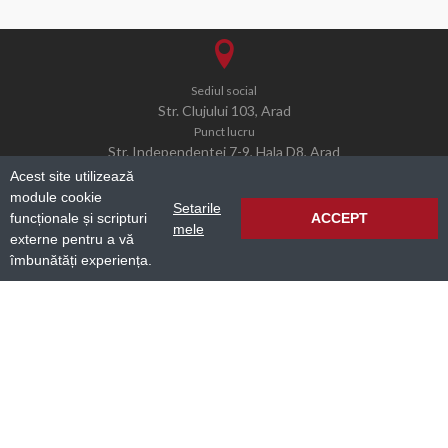
Sediul social
Str. Clujului 103, Arad
Punct lucru
Str. Independentei 7-9, Hala D8, Arad
Acest site utilizează
module cookie
Setarile
funcționale și scripturi
ACCEPT
mele
externe pentru a vă
office@simcogroup.ro
îmbunătăți experiența.
0040 732 007 367
Website dezvoltat de