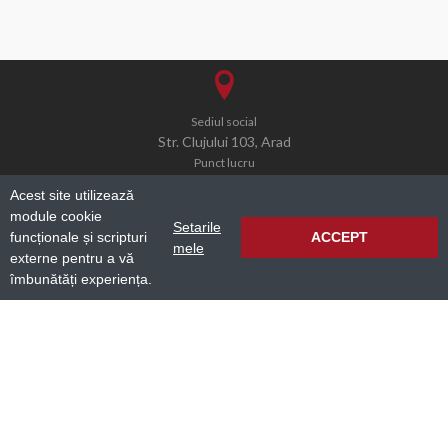
Sediul social
Str. Clujului 103, Arad
Punct lucru
Str. Independentei 7-9, Hala D8, Arad
Acest site utilizează
module cookie
Setarile
funcționale și scripturi
ACCEPT
mele
externe pentru a vă
office@simcogroup.ro
îmbunătăți experiența.
0040 732 007 367