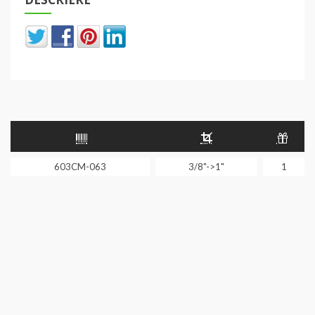
603CM-063
3/8"->1"
1