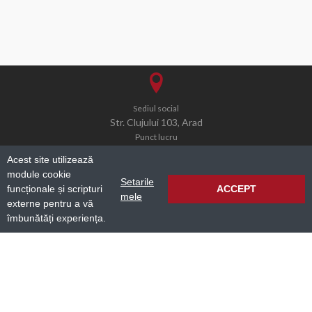
Sediul social
Str. Clujului 103, Arad
Punct lucru
Str. Independentei 7-9, Hala D8, Arad
Acest site utilizează
module cookie
Setarile
funcționale și scripturi
ACCEPT
mele
externe pentru a vă
office@simcogroup.ro
îmbunătăți experiența.
0040 732 007 367